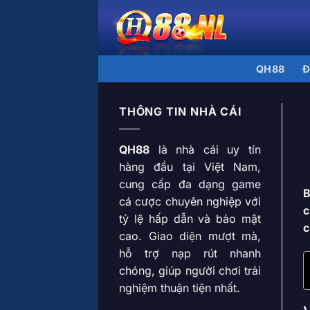
QH88
Đ
THÔNG TIN NHÀ CÁI
QH88
là nhà cái uy tín
hàng đầu tại Việt Nam,
cung cấp đa dạng game
B
cá cược chuyên nghiệp với
c
tỷ lệ hấp dẫn và bảo mật
c
cao. Giao diện mượt mà,
hỗ trợ nạp rút nhanh
chóng, giúp người chơi trải
nghiệm thuận tiện nhất.