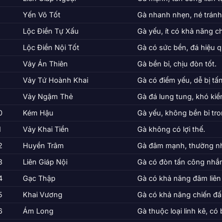
Yến Võ Tốt
Gà nhanh nhẹn, né tránh 
Lộc Điền Tự Xấu
Gà yếu, ít có khả năng c
Lộc Điền Nội Tốt
Gà có sức bền, đá hiệu q
Vảy Án Thiên
Gà bền bỉ, chịu đòn tốt.
Vảy Tứ Hoành Khai
Gà có điểm yếu, dễ bị tấ
Vảy Ngậm Thẻ
Gà đá lung tung, khó kiể
0
Kém Hậu
Gà yếu, không bền bỉ tro
1
Vảy Khai Tiền
Gà không có lợi thế.
2
Huyền Trâm
Gà đâm mạnh, thường nh
3
Liên Giáp Nội
Gà có đòn tấn công nhắm
4
Gạc Thập
Gà có khả năng đâm liên tụ
5
Khai Vương
Gà có khả năng chiến đấ
6
Ám Long
Gà thuộc loại linh kê, có b