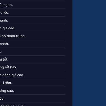
hủ mạnh.
o léo.
hanh.
 giá cao.
khó đoán trước.
 mạnh.
.
i tốt.
ng rất hay.
c đánh giá cao.
 lì đòn.
ơng cao.
óc.