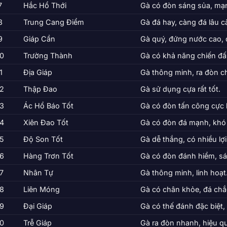
7
Hắc Hổ Thới
Gà có đòn sáng sủa, mạ
8
Trung Cang Điểm
Gà đá hay, càng đá lâu cà
9
Giáp Cần
Gà quý, đứng nước cao, 
0
Trường Thành
Gà có khả năng chiến đấu
1
Địa Giáp
Gà thông minh, ra đòn c
2
Thập Đao
Gà sử dụng cựa rất tốt.
3
Ác Hổ Báo Tốt
Gà có đòn tấn công cực 
4
Xiên Đao Tốt
Gà có đòn đá mạnh, khó 
5
Độ Son Tốt
Gà dễ thắng, có nhiều lợi
6
Hàng Trơn Tốt
Gà có đòn đánh hiểm, sá
7
Nhân Tự
Gà thông minh, linh hoạt
8
Liên Móng
Gà có chân khỏe, đá chắ
9
Đại Giáp
Gà có thế đánh đặc biệt,
0
Trễ Giáp
Gà ra đòn nhanh, hiệu q