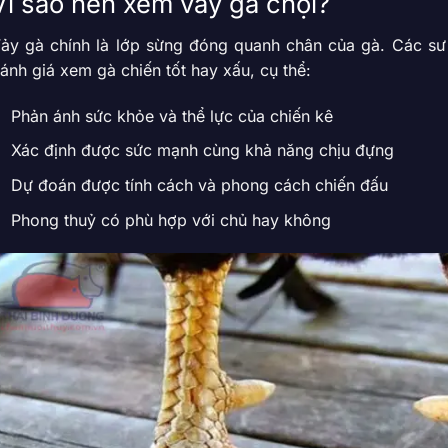
Vì sao nên xem vảy gà chọi?
ảy gà chính là lớp sừng đóng quanh chân của gà. Các sư
ánh giá xem gà chiến tốt hay xấu, cụ thể:
Phản ánh sức khỏe và thể lực của chiến kê
Xác định được sức mạnh cùng khả năng chịu đựng
Dự đoán được tính cách và phong cách chiến đấu
Phong thuỷ có phù hợp với chủ hay không