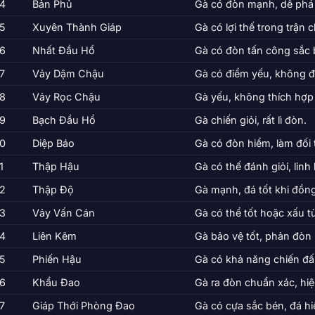
4
Bản Phủ
Gà có đòn mạnh, dễ phá 
5
Xuyên Thành Giáp
Gà có lợi thế trong trận c
6
Nhất Đầu Hổ
Gà có đòn tấn công sắc 
7
Vảy Dậm Chậu
Gà có điểm yếu, không đ
8
Vảy Rọc Chậu
Gà yếu, không thích hợp 
9
Bạch Đầu Hổ
Gà chiến giỏi, rất lì đòn.
0
Diệp Báo
Gà có đòn hiểm, làm đối 
1
Thập Hậu
Gà có thế đánh giỏi, linh
2
Thập Độ
Gà mạnh, đá tốt khi đồn
3
Vảy Vấn Cán
Gà có thể tốt hoặc xấu tùy
4
Liên Kẽm
Gà bảo vệ tốt, phản đòn
5
Phiến Hậu
Gà có khả năng chiến đấu
6
Khẩu Đao
Gà ra đòn chuẩn xác, hiệ
7
Giáp Thới Phòng Đao
Gà có cựa sắc bén, đá h