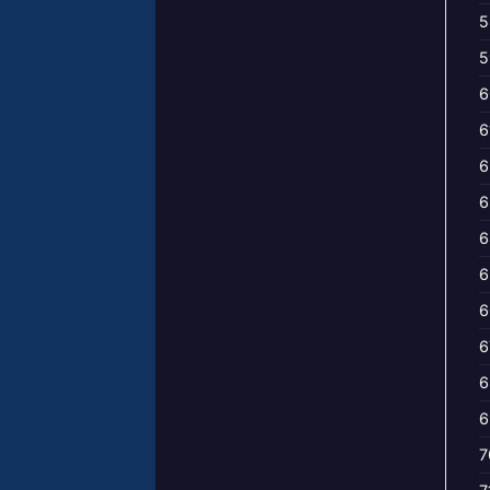
5
5
6
6
6
6
6
6
6
6
6
6
7