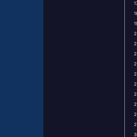
1
1
1
2
2
2
2
2
2
2
2
2
2
3