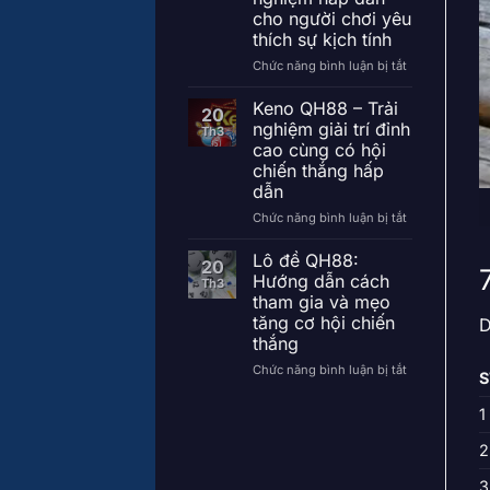
tỷ
chuẩn
cho người chơi yêu
lệ
đánh
thích sự kịch tính
thắng
Xiên
2
Chức năng bình luận bị tắt
ở
Xiên
Lô
3
đề
Keno QH88 – Trải
20
giúp
siêu
nghiệm giải trí đỉnh
Th3
nâng
tốc
cao cùng có hội
cao
QH88
chiến thắng hấp
tỷ
–
dẫn
lệ
Trải
thắng
nghiệm
Chức năng bình luận bị tắt
ở
cược
hấp
Keno
dẫn
QH88
Lô đề QH88:
20
cho
–
Hướng dẫn cách
Th3
người
Trải
tham gia và mẹo
chơi
nghiệm
tăng cơ hội chiến
D
yêu
giải
thắng
thích
trí
sự
đỉnh
Chức năng bình luận bị tắt
ở
S
kịch
cao
Lô
tính
cùng
đề
1
có
QH88:
hội
Hướng
2
chiến
dẫn
thắng
cách
3