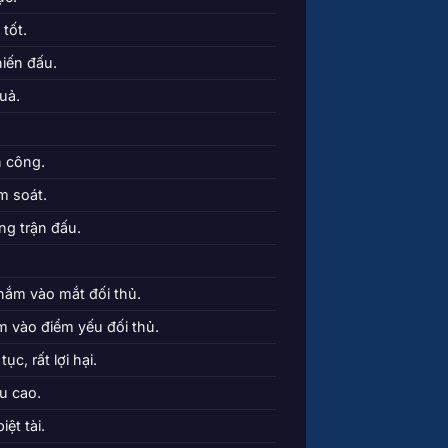
tốt.
hiến đấu.
uả.
n công.
m soát.
ng trận đấu.
ắm vào mắt đối thủ.
 vào điểm yếu đối thủ.
c, rất lợi hại.
u cao.
iệt tài.