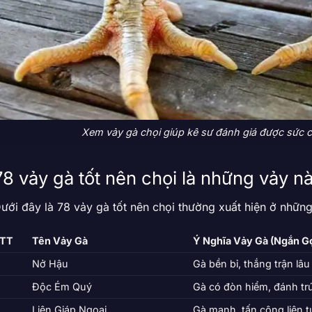
Xem vảy gà chọi giúp kê sư đánh giá được sức c
78 vảy gà tốt nên chọi là những vảy n
ưới đây là 78 vảy gà tốt nên chọi thường xuất hiện ở nhữn
TT
Tên Vảy Gà
Ý Nghĩa Vảy Gà (Ngắn G
Nở Hậu
Gà bền bỉ, thắng trận lâu 
Độc Ém Quý
Gà có đòn hiểm, đánh tr
Liên Giáp Ngoại
Gà mạnh, tấn công liên t