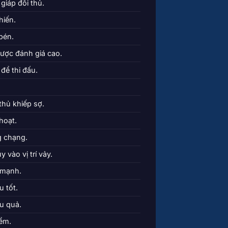
giáp đối thủ.
hiến.
bén.
ược đánh giá cao.
để thi đấu.
thủ khiếp sợ.
 hoạt.
g chạng.
 vào vị trí vảy.
 mạnh.
 tốt.
u quả.
iểm.