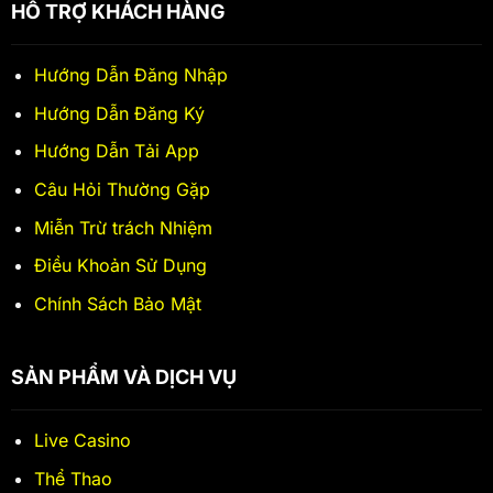
HỖ TRỢ KHÁCH HÀNG
Hướng Dẫn Đăng Nhập
Hướng Dẫn Đăng Ký
Hướng Dẫn Tải App
Câu Hỏi Thường Gặp
Miễn Trừ trách Nhiệm
Điều Khoản Sử Dụng
Chính Sách Bảo Mật
SẢN PHẨM VÀ DỊCH VỤ
Live Casino
Thể Thao