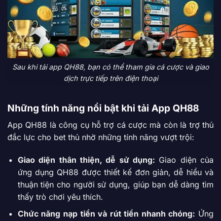
Sau khi tải app QH88, bạn có thể tham gia cá cược và giao
dịch trực tiếp trên điện thoại
Những tính năng nổi bật khi tải App QH88
App QH88 là công cụ hỗ trợ cá cược mà còn là trợ thủ
đắc lực cho bet thủ nhờ những tính năng vượt trội:
Giao diện thân thiện, dễ sử dụng:
Giao diện của
ứng dụng QH88 được thiết kế đơn giản, dễ hiểu và
thuận tiện cho người sử dụng, giúp bạn dễ dàng tìm
thấy trò chơi yêu thích.
Chức năng nạp tiền và rút tiền nhanh chóng:
Ứng