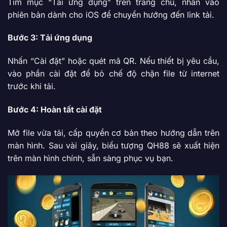
Tìm mục “Tải ứng dụng” trên trang chủ, nhấn vào
phiên bản dành cho iOS để chuyển hướng đến link tải.
Bước 3: Tải ứng dụng
Nhấn “Cài đặt” hoặc quét mã QR. Nếu thiết bị yêu cầu,
vào phần cài đặt để bỏ chế độ chặn file từ internet
trước khi tải.
Bước 4: Hoàn tất cài đặt
Mở file vừa tải, cấp quyền cơ bản theo hướng dẫn trên
màn hình. Sau vài giây, biểu tượng QH88 sẽ xuất hiện
trên màn hình chính, sẵn sàng phục vụ bạn.