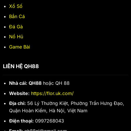
Xổ Số
Bắn Cá
Đá Gà
Nổ Hũ
Game Bài
LIÊN HỆ QH88
Nhà cái:
QH88
hoặc QH 88
Website:
https://flor.uk.com/
Địa chỉ:
56 Lý Thường Kiệt, Phường Trần Hưng Đạo,
Quận Hoàn Kiếm, Hà Nội, Việt Nam
Điện thoại:
0997268043
Email:
qh88nl@gmail.com