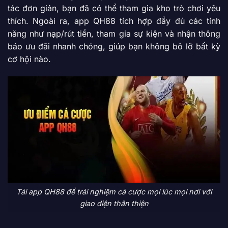
tác đơn giản, bạn đã có thể tham gia kho trò chơi yêu
thích. Ngoài ra, app QH88 tích hợp đầy đủ các tính
năng như nạp/rút tiền, tham gia sự kiện và nhận thông
báo ưu đãi nhanh chóng, giúp bạn không bỏ lỡ bất kỳ
cơ hội nào.
Tải app QH88 để trải nghiệm cá cược mọi lúc mọi nơi với
giao diện thân thiện