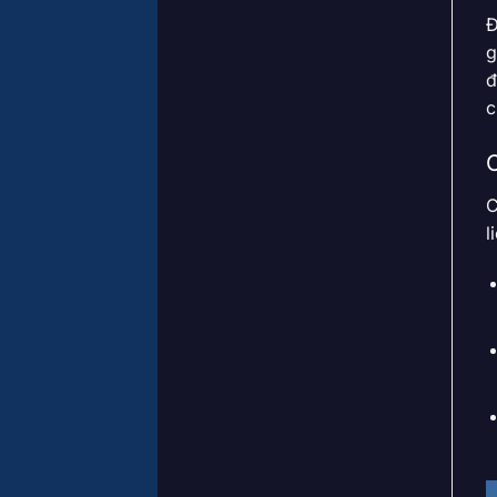
Đ
g
đ
c
C
l