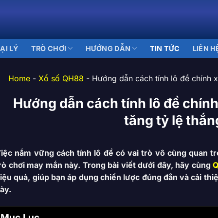
ẠI LÝ
TRÒ CHƠI
HƯỚNG DẪN
TIN TỨC
LIÊN H
Home
-
Xổ số QH88
-
Hướng dẫn cách tính lô đề chính xá
Hướng dẫn cách tính lô đề chính
tăng tỷ lệ thắn
iệc nắm vững cách tính lô đề có vai trò vô cùng quan tr
rò chơi may mắn này. Trong bài viết dưới đây, hãy cùng
Q
iệu quả, giúp bạn áp dụng chiến lược đúng đắn và cải thiệ
ày.
Mục Lục