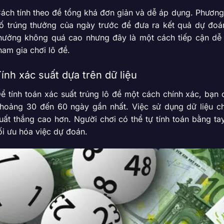
ách tính theo đề tổng khá đơn giản và dễ áp dụng. Phươn
ố trúng thưởng của ngày trước để đưa ra kết quả dự đoán
hưởng không quá cao nhưng đây là một cách tiếp cận dễ
ham gia chơi lô đề.
ính xác suất dựa trên dữ liệu
ể tính toán xác suất trúng lô đề một cách chính xác, bạn 
hoảng 30 đến 60 ngày gần nhất. Việc sử dụng dữ liệu ch
uất thắng cao hơn. Người chơi có thể tự tính toán bằng 
ối ưu hóa việc dự đoán.