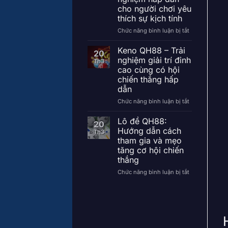
tỷ
chuẩn
cho người chơi yêu
lệ
đánh
thích sự kịch tính
thắng
Xiên
2
Chức năng bình luận bị tắt
ở
Xiên
Lô
3
đề
Keno QH88 – Trải
20
giúp
siêu
nghiệm giải trí đỉnh
Th3
nâng
tốc
cao cùng có hội
cao
QH88
chiến thắng hấp
tỷ
–
dẫn
lệ
Trải
thắng
nghiệm
Chức năng bình luận bị tắt
ở
cược
hấp
Keno
dẫn
QH88
Lô đề QH88:
20
cho
–
Hướng dẫn cách
Th3
người
Trải
tham gia và mẹo
chơi
nghiệm
tăng cơ hội chiến
yêu
giải
thắng
thích
trí
sự
đỉnh
Chức năng bình luận bị tắt
ở
kịch
cao
Lô
tính
cùng
đề
có
QH88:
hội
Hướng
chiến
dẫn
thắng
cách