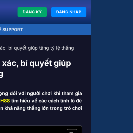
ĐĂNG KÝ
ĐĂNG NHẬP
Ệ SUPPORT
c, bí quyết giúp tăng tỷ lệ thắng
 xác, bí quyết giúp
g
ọng đối với người chơi khi tham gia
H88
tìm hiểu về các cách tính lô đề
n khả năng thắng lớn trong trò chơi