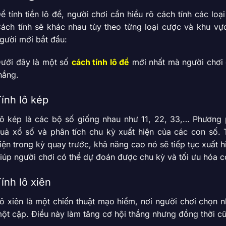
ể tính tiền lô đề, người chơi cần hiểu rõ cách tính các loại
ách tính sẽ khác nhau tùy theo từng loại cược và khu vự
gười mới bắt đầu:
ưới đây là một số
cách tính lô đề
mới nhất mà người chơi 
hắng.
ính lô kép
ô kép là các bộ số giống nhau như 11, 22, 33,… Phương 
uả xổ số và phân tích chu kỳ xuất hiện của các con số. 
iện trong kỳ quay trước, khả năng cao nó sẽ tiếp tục xuất h
iúp người chơi có thể dự đoán được chu kỳ và tối ưu hóa c
ính lô xiên
ô xiên là một chiến thuật mạo hiểm, nơi người chơi chọn n
ột cặp. Điều này làm tăng cơ hội thắng nhưng đồng thời cũn