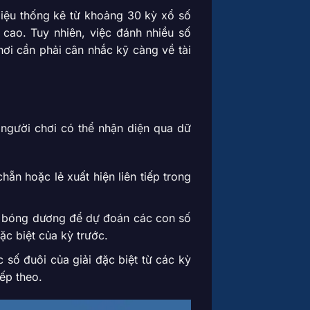
liệu thống kê từ khoảng 30 kỳ xổ số
 cao. Tuy nhiên, việc đánh nhiều số
hơi cần phải cân nhắc kỹ càng về tài
 người chơi có thể nhận diện qua dữ
ẵn hoặc lẻ xuất hiện liên tiếp trong
à bóng dương để dự đoán các con số
c biệt của kỳ trước.
 số đuôi của giải đặc biệt từ các kỳ
ếp theo.