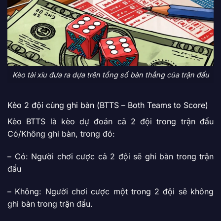
Kèo tài xỉu đưa ra dựa trên tổng số bàn thắng của trận đấu
Kèo 2 đội cùng ghi bàn (BTTS – Both Teams to Score)
Kèo BTTS là kèo dự đoán cả 2 đội trong trận đấu
Có/Không ghi bàn, trong đó:
– Có: Người chơi cược cả 2 đội sẽ ghi bàn trong trận
đấu
– Không: Người chơi cược một trong 2 đội sẽ không
ghi bàn trong trận đấu.