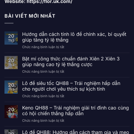
Website:
https://flor.uk.com/
BÀI VIẾT MỚI NHẤT
Hướng dẫn cách tính lô đề chính xác, bí quyết
20
giúp tăng tỷ lệ thắng
Th3
Chức năng bình luận bị tắt
ở
Hướng
dẫn
Bật mí công thức chuẩn đánh Xiên 2 Xiên 3
20
cách
giúp nâng cao tỷ lệ thắng cược
Th3
tính
Chức năng bình luận bị tắt
ở
lô
Bật
đề
mí
Lô đề siêu tốc QH88 – Trải nghiệm hấp dẫn
chính
20
công
xác,
cho người chơi yêu thích sự kịch tính
Th3
thức
bí
Chức năng bình luận bị tắt
ở
chuẩn
quyết
Lô
đánh
giúp
đề
Keno QH88 – Trải nghiệm giải trí đỉnh cao cùng
Xiên
tăng
20
siêu
2
có hội chiến thắng hấp dẫn
tỷ
Th3
tốc
Xiên
lệ
Chức năng bình luận bị tắt
ở
QH88
3
thắng
Keno
–
giúp
QH88
Lô đề QH88: Hướng dẫn cách tham gia và mẹo
Trải
nâng