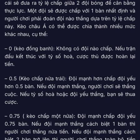
cái sẽ đưa ra tỷ lệ chấp giữa 2 đội bóng để cân bằng
thực lực. Một đội sẽ được chấp với 1 bàn nhất định và
người chơi phải đoán đội nào thắng dựa trên tỷ lệ chấp
này. Kèo châu Á có thể được chia thành nhiều mức
khác nhau, cụ thể:
– 0 (kèo đồng banh): Không có đội nào chấp. Nếu trận
đấu kết thúc với tỷ số hoà, cược thủ được hoàn lại
tiền.
– 0.5 (Kèo chấp nửa trái): Đội mạnh hơn chấp đội yếu
hơn 0.5 bàn. Nếu đội mạnh thắng, người chơi sẽ thắng
cuộc. Nếu tỷ số hoà hoặc đội yếu thắng, bạn sẽ thua
cược.
– 0.75 ( kèo chấp một nửa): Đội mạnh chấp đội yếu
0.75 bàn. Nếu đội mạnh thắng cách biệt 1 bàn thì
người chơi thắng nửa tiền. Nếu đội mạnh thắng cách
biệt 2 bàn trở lên thì người chơi thắng toàn bộ tiền