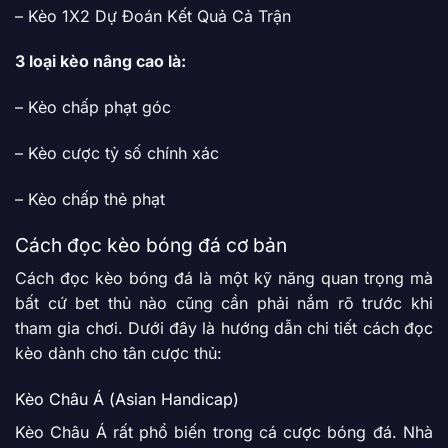
– Kèo 1X2 Dự Đoán Kết Quả Cả Trận
3 loại kèo nâng cao là:
– Kèo chấp phạt góc
– Kèo cược tỷ số chính xác
– Kèo chấp thẻ phạt
Cách đọc kèo bóng đá cơ bản
Cách đọc kèo bóng đá là một kỹ năng quan trọng mà
bất cứ bet thủ nào cũng cần phải nắm rõ trước khi
tham gia chơi. Dưới đây là hướng dẫn chi tiết cách đọc
kèo dành cho tân cược thủ:
Kèo Châu Á (Asian Handicap)
Kèo Châu Á rất phổ biến trong cá cược bóng đá. Nhà