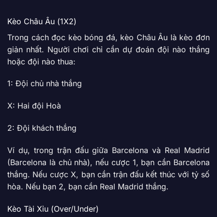
Kèo Châu Âu (1X2)
Trong cách đọc kèo bóng đá, kèo Châu Âu là kèo đơn
giản nhất. Người chơi chỉ cần dự đoán đội nào thắng
hoặc đội nào thua:
1: Đội chủ nhà thắng
X: Hai đội Hoà
2: Đội khách thắng
Ví dụ, trong trận đấu giữa Barcelona và Real Madrid
(Barcelona là chủ nhà), nếu cược 1, bạn cần Barcelona
thắng. Nếu cược X, bạn cần trận đấu kết thúc với tỷ số
hòa. Nếu bạn 2, bạn cần Real Madrid thắng.
Kèo Tài Xỉu (Over/Under)