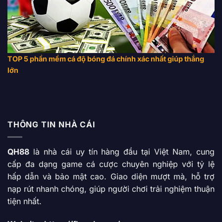
TOP 5 phần mềm cá độ bóng đá chính xác nhất giúp thắng
lớn
THÔNG TIN NHÀ CÁI
QH88
là nhà cái uy tín hàng đầu tại Việt Nam, cung
cấp đa dạng game cá cược chuyên nghiệp với tỷ lệ
hấp dẫn và bảo mật cao. Giao diện mượt mà, hỗ trợ
nạp rút nhanh chóng, giúp người chơi trải nghiệm thuận
tiện nhất.