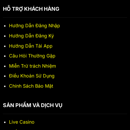
HỖ TRỢ KHÁCH HÀNG
Hướng Dẫn Đăng Nhập
Hướng Dẫn Đăng Ký
Hướng Dẫn Tải App
Câu Hỏi Thường Gặp
Miễn Trừ trách Nhiệm
Điều Khoản Sử Dụng
Chính Sách Bảo Mật
SẢN PHẨM VÀ DỊCH VỤ
Live Casino