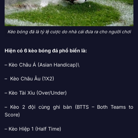
Kèo bóng đá là tỷ lệ cược do nhà cái đưa ra cho người chơi
Hiện có 6 kèo bóng đá phổ biến là:
– Kèo Châu Á (Asian Handicap)\
– Kèo Châu Âu (1X2)
– Kèo Tài Xỉu (Over/Under)
– Kèo 2 đội cùng ghi bàn (BTTS – Both Teams to
Score)
– Kèo Hiệp 1 (Half Time)