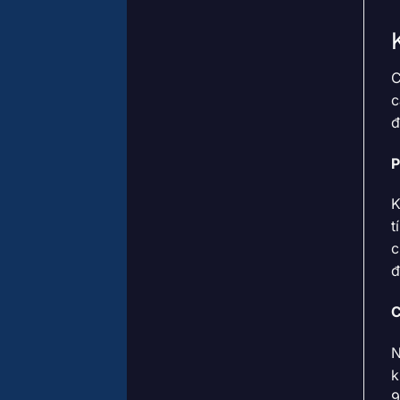
C
c
đ
P
K
t
c
đ
C
N
k
9