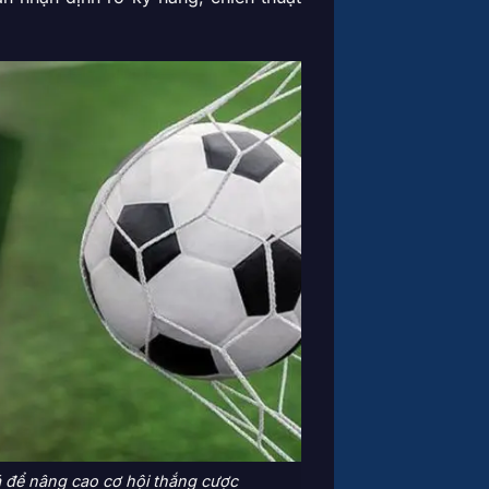
á để nâng cao cơ hội thắng cược