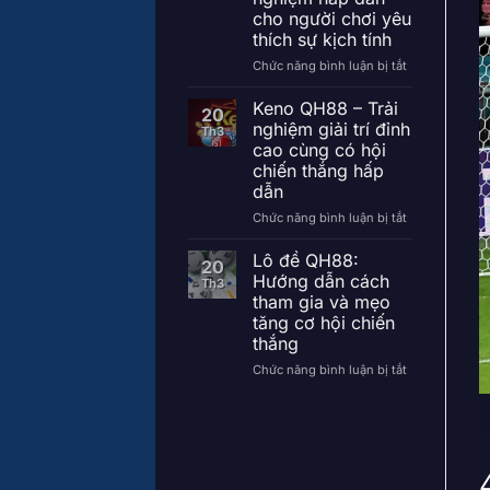
tỷ
chuẩn
cho người chơi yêu
lệ
đánh
thích sự kịch tính
thắng
Xiên
2
Chức năng bình luận bị tắt
ở
Xiên
Lô
3
đề
Keno QH88 – Trải
20
giúp
siêu
nghiệm giải trí đỉnh
Th3
nâng
tốc
cao cùng có hội
cao
QH88
chiến thắng hấp
tỷ
–
dẫn
lệ
Trải
thắng
nghiệm
Chức năng bình luận bị tắt
ở
cược
hấp
Keno
dẫn
QH88
Lô đề QH88:
20
cho
–
Hướng dẫn cách
Th3
người
Trải
tham gia và mẹo
chơi
nghiệm
tăng cơ hội chiến
yêu
giải
thắng
thích
trí
sự
đỉnh
Chức năng bình luận bị tắt
ở
kịch
cao
Lô
tính
cùng
đề
có
QH88:
hội
Hướng
chiến
dẫn
thắng
cách