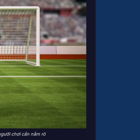
người chơi cần nắm rõ