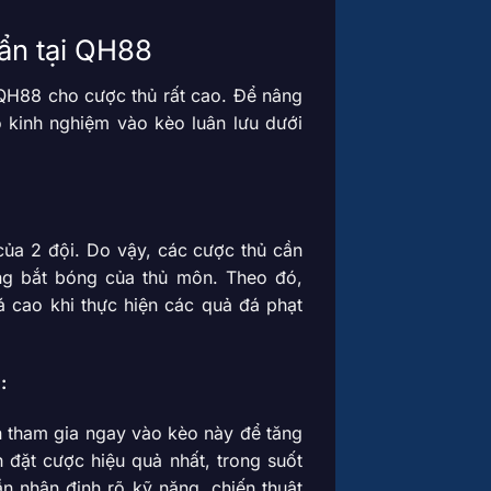
ẩn tại QH88
i QH88 cho cược thủ rất cao. Để nâng
 kinh nghiệm vào kèo luân lưu dưới
của 2 đội. Do vậy, các cược thủ cần
ăng bắt bóng của thủ môn. Theo đó,
á cao khi thực hiện các quả đá phạt
u:
n tham gia ngay vào kèo này để tăng
 đặt cược hiệu quả nhất, trong suốt
n nhận định rõ kỹ năng, chiến thuật