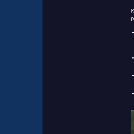
hấp
tham
dẫn
gia
K
và
p
mẹo
tăng
cơ
hội
chiến
thắng