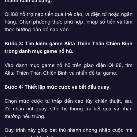
thanh toán đa dạng.
QH88 hỗ trợ nạp tiền qua thẻ cào, ví điện tử hoặc ngân
hàng. Chọn phương thức phù hợp, nhập số tiền và làm
theo hướng dẫn để nạp vốn.
Bước 3: Tìm kiếm game Alita Thiên Thần Chiến Binh
trong danh mục game nổ hũ.
Vào danh mục game nổ hũ trên giao diện QH88, tìm
Alita Thiên Thần Chiến Binh và nhấn để tải game.
Bước 4: Thiết lập mức cược và bắt đầu quay.
Chọn mức cược từ thấp đến cao tùy chiến thuật, sau
đó nhấn nút quay. Chờ hệ thống trả kết quả và nhận
thưởng nếu trúng.
Quy trình này giúp bet thủ nhanh chóng nhập cuộc mà