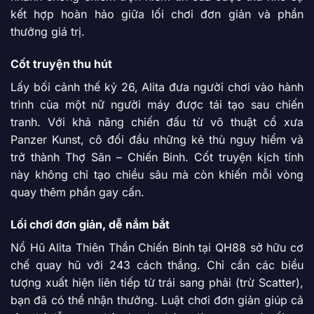
kết hợp hoàn hảo giữa lối chơi đơn giản và phần
thưởng giá trị.
Cốt truyện thu hút
Lấy bối cảnh thế kỷ 26, Alita đưa người chơi vào hành
trình của một nữ người máy được tái tạo sau chiến
tranh. Với khả năng chiến đấu từ võ thuật cổ xưa
Panzer Kunst, cô đối đầu những kẻ thù nguy hiểm và
trở thành Thợ Săn – Chiến Binh. Cốt truyện kịch tính
này không chỉ tạo chiều sâu mà còn khiến mỗi vòng
quay thêm phần gay cấn.
Lối chơi đơn giản, dễ nắm bắt
Nổ Hũ Alita Thiên Thần Chiến Binh tại QH88 sở hữu cơ
chế quay hũ với 243 cách thắng. Chỉ cần các biểu
tượng xuất hiện liên tiếp từ trái sang phải (trừ Scatter),
bạn đã có thể nhận thưởng. Luật chơi đơn giản giúp cả