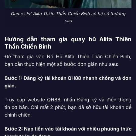
Game slot Alita Thiên Thần Chiến Binh có hệ số thưởng
cao
Hướng dẫn tham gia quay hũ Alita Thiên
Thần Chiến Binh
Để tham gia vào Nổ Hũ Alita Thiên Thần Chiến Binh,
bạn cần thực hiện một số bước đơn giản như sau:
Bước 1: Đăng ký tài khoản QH88 nhanh chóng và đơn
giản.
Truy cập website QH88, nhấn Đăng ký và điền thông
tin cơ bản. Chỉ mất 2 phút, bạn đã sở hữu tài khoản để
chinh chiến.
Bước 2: Nạp tiền vào tài khoản với nhiều phương thức