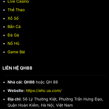
Live Casino
Thể Thao
Xổ Số
Bắn Cá
Đá Gà
Nổ Hũ
Game Bài
LIÊN HỆ QH88
Nhà cái:
QH88
hoặc QH 88
Website:
https://ehc.us.com/
Địa chỉ:
56 Lý Thường Kiệt, Phường Trần Hưng Đạo,
Quận Hoàn Kiếm, Hà Nội, Việt Nam