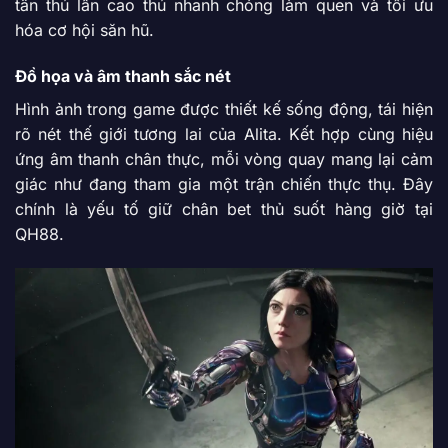
tân thủ lẫn cao thủ nhanh chóng làm quen và tối ưu
hóa cơ hội săn hũ.
Đồ họa và âm thanh sắc nét
Hình ảnh trong game được thiết kế sống động, tái hiện
rõ nét thế giới tương lai của Alita. Kết hợp cùng hiệu
ứng âm thanh chân thực, mỗi vòng quay mang lại cảm
giác như đang tham gia một trận chiến thực thụ. Đây
chính là yếu tố giữ chân bet thủ suốt hàng giờ tại
QH88.