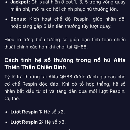
Jackpot:
Chỉ xuất hiện ở cột 1, 3, 5 trong vòng quay
miễn phí, mở ra cơ hội chinh phục hũ thưởng lớn.
Bonus:
Kích hoạt chế độ Respin, giúp nhân đôi
hoặc tăng gấp 5 lần tiền thưởng tùy lượt quay.
Hiểu rõ từng biểu tượng sẽ giúp bạn tính toán chiến
thuật chính xác hơn khi chơi tại QH88.
Cách tính hệ số thưởng trong nổ hũ Alita
Thiên Thần Chiến Binh
Tỷ lệ trả thưởng tại Alita QH88 được đánh giá cao nhờ
cơ chế Respin độc đáo. Khi có tổ hợp thắng, hệ số
nhân bắt đầu từ x1 và tăng dần qua mỗi lượt Respin.
Cụ thể:
Lượt Respin 1:
Hệ số x2.
Lượt Respin 2:
Hệ số x3.