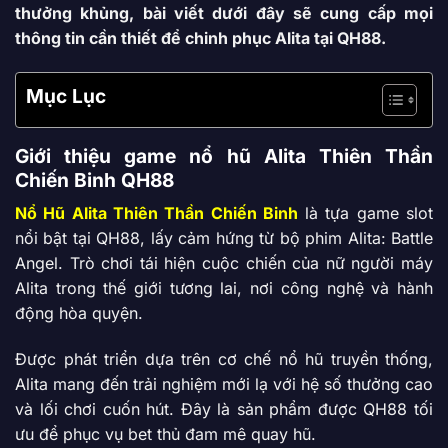
thưởng khủng, bài viết dưới đây sẽ cung cấp mọi
thông tin cần thiết để chinh phục Alita tại QH88.
Mục Lục
Giới thiệu game nổ hũ Alita Thiên Thần
Chiến Binh QH88
Nổ Hũ Alita Thiên Thần Chiến Binh
là tựa game slot
nổi bật tại QH88, lấy cảm hứng từ bộ phim Alita: Battle
Angel. Trò chơi tái hiện cuộc chiến của nữ người máy
Alita trong thế giới tương lai, nơi công nghệ và hành
động hòa quyện.
Được phát triển dựa trên cơ chế nổ hũ truyền thống,
Alita mang đến trải nghiệm mới lạ với hệ số thưởng cao
và lối chơi cuốn hút. Đây là sản phẩm được QH88 tối
ưu để phục vụ bet thủ đam mê quay hũ.