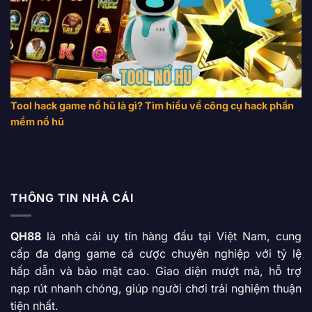
Tool hack game nổ hũ là gì? Tìm hiểu về công cụ hack phần
mềm nổ hũ
THÔNG TIN NHÀ CÁI
QH88
là nhà cái uy tín hàng đầu tại Việt Nam, cung
cấp đa dạng game cá cược chuyên nghiệp với tỷ lệ
hấp dẫn và bảo mật cao. Giao diện mượt mà, hỗ trợ
nạp rút nhanh chóng, giúp người chơi trải nghiệm thuận
tiện nhất.