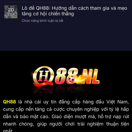
Keno
–
giúp
QH88
Lô đề QH88: Hướng dẫn cách tham gia và mẹo
Trải
nâng
20
–
nghiệm
tăng cơ hội chiến thắng
cao
Th3
Trải
hấp
tỷ
Chức năng bình luận bị tắt
ở
nghiệm
dẫn
lệ
Lô
giải
cho
thắng
đề
trí
người
cược
QH88:
đỉnh
chơi
Hướng
cao
yêu
dẫn
cùng
thích
cách
có
sự
tham
hội
kịch
gia
chiến
tính
và
thắng
mẹo
hấp
tăng
dẫn
cơ
hội
chiến
thắng
QH88
là nhà cái uy tín đẳng cấp hàng đầu Việt Nam,
cung cấp nền tảng cá cược chuyên nghiệp với tỷ lệ hấp
dẫn và bảo mật cao. Giao diện mượt mà, hỗ trợ nạp rút
nhanh chóng, giúp người chơi trải nghiệm thuận tiện
nhất.