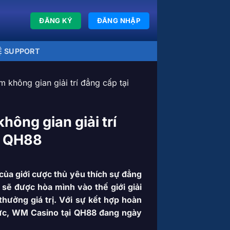
ĐĂNG KÝ
ĐĂNG NHẬP
Ệ SUPPORT
 không gian giải trí đẳng cấp tại
ông gian giải trí
i QH88
ủa giới cược thủ yêu thích sự đẳng
 sẽ được hòa mình vào thế giới giải
thưởng giá trị. Với sự kết hợp hoàn
thực, WM Casino tại QH88 đang ngày