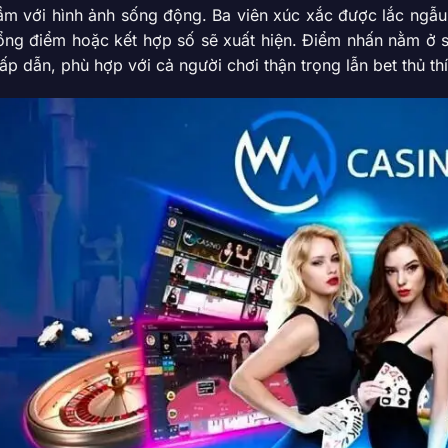
ầm với hình ảnh sống động. Ba viên xúc xắc được lắc ngẫu
ổng điểm hoặc kết hợp số sẽ xuất hiện. Điểm nhấn nằm ở 
ấp dẫn, phù hợp với cả người chơi thận trọng lẫn bet thủ t