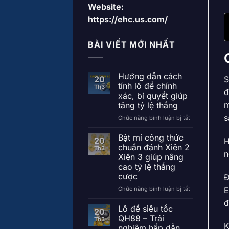
Website:
https://ehc.us.com/
BÀI VIẾT MỚI NHẤT
Hướng dẫn cách
20
S
tính lô đề chính
Th3
đ
xác, bí quyết giúp
m
tăng tỷ lệ thắng
s
Chức năng bình luận bị tắt
ở
Hướng
dẫn
Bật mí công thức
20
H
cách
chuẩn đánh Xiên 2
Th3
n
tính
Xiên 3 giúp nâng
lô
cao tỷ lệ thắng
đề
cược
Đ
chính
xác,
E
Chức năng bình luận bị tắt
ở
bí
Bật
đ
quyết
mí
Lô đề siêu tốc
20
giúp
công
QH88 – Trải
Th3
tăng
thức
K
nghiệm hấp dẫn