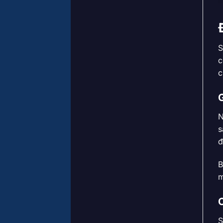
hấp
tham
dẫn
gia
và
mẹo
tăng
S
cơ
hội
c
chiến
c
thắng
N
s
đ
B
m
C
S